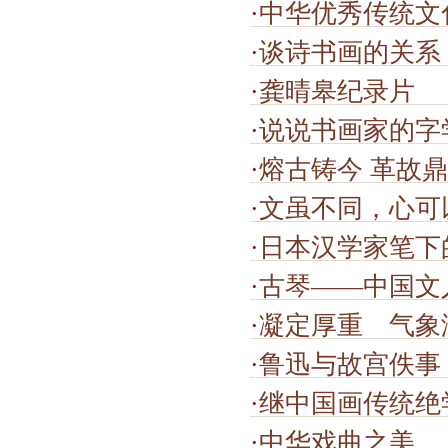
·
中华优秀传统文
·
谈诗书画的关系
·
龚晴皋纪录片
·
说说书画家的字
·
熔古铸今 革故
·
文虽不同，心可
·
日本汉学家笔下
·
古琴——中国文
·
凝定厚重 气象
·
鲁迅与故宫佚事
·
继中国画传统绝
·
中华戏曲之美