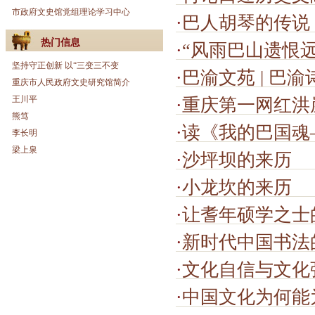
市政府文史馆党组理论学习中心
·
巴人胡琴的传说
热门信息
·
“风雨巴山遗恨
坚持守正创新 以“三变三不变
·
巴渝文苑 | 巴渝诗
重庆市人民政府文史研究馆简介
王川平
·
重庆第一网红洪
熊笃
·
读《我的巴国魂
李长明
梁上泉
·
沙坪坝的来历
·
小龙坎的来历
·
让耆年硕学之士
·
新时代中国书法
·
文化自信与文化
·
中国文化为何能