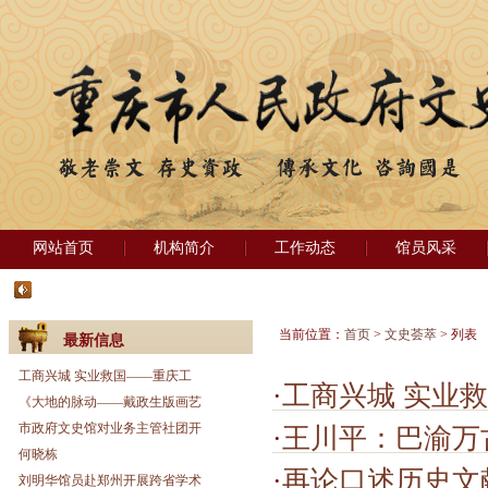
网站首页
机构简介
工作动态
馆员风采
当前位置：
首页
>
文史荟萃
> 列表
最新信息
工商兴城 实业救国——重庆工
·
工商兴城 实业救国—
《大地的脉动——戴政生版画艺
市政府文史馆对业务主管社团开
·
王川平：巴渝万
何晓栋
·
再论口述历史文
刘明华馆员赴郑州开展跨省学术