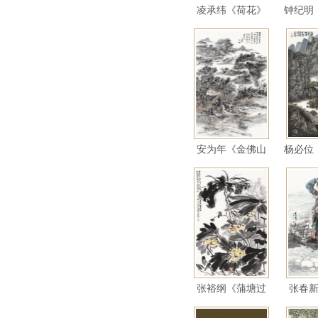
凌承纬《荷花》
钟纪明
安为年《金佛山
杨必位
中》
山
张裕纲《蒲塘过
张春
风》