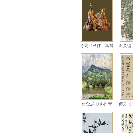
徐亮《长征—马背
谢关键
上的《红星》
红
付念屏《绿水·青
傅舟《
山》（油画）