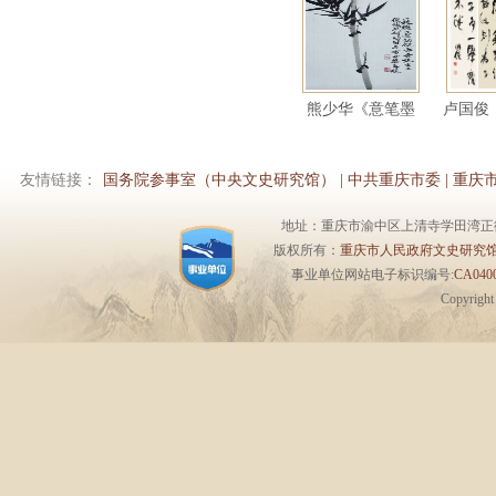
熊少华《意笔墨
卢国俊
竹》
文
友情链接：
国务院参事室（中央文史研究馆）
|
中共重庆市委
|
重庆
地址：重庆市渝中区上清寺学田湾正街1号6楼 
版权所有：
重庆市人民政府文史研究
事业单位网站电子标识编号:
CA0400
Copyrigh