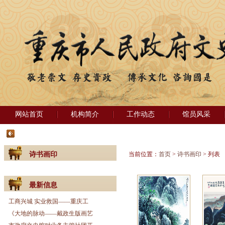
网站首页
机构简介
工作动态
馆员风采
诗书画印
当前位置：
首页
>
诗书画印
> 列表
最新信息
工商兴城 实业救国——重庆工
《大地的脉动——戴政生版画艺