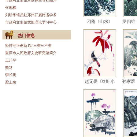
市政府文史馆对业务主管社团开
何晓栋
刘明华馆员赴郑州开展跨省学术
刁蓬《山水》
罗四维
市政府文史馆党组理论学习中心
热门信息
坚持守正创新 以“三变三不变
重庆市人民政府文史研究馆简介
王川平
熊笃
李长明
赵无畏《红叶小
孙家群
梁上泉
鸟》