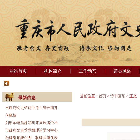
网站首页
机构简介
工作动态
馆员风采
当前位置：
首页
>
诗书画印
> 正文
最新信息
市政府文史馆对业务主管社团开
何晓栋
刘明华馆员赴郑州开展跨省学术
市政府文史馆党组理论学习中心
党建引领聚合力 联建共建促发