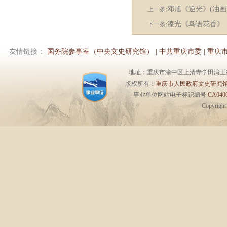
邓旭《逆光》(油画
上一条:
漆光《鸟语花香》
下一条:
友情链接：
国务院参事室（中央文史研究馆）
|
中共重庆市委
|
重庆
地址：重庆市渝中区上清寺学田湾正街1号6楼 
版权所有：
重庆市人民政府文史研究
事业单位网站电子标识编号:
CA0400
Copyrigh