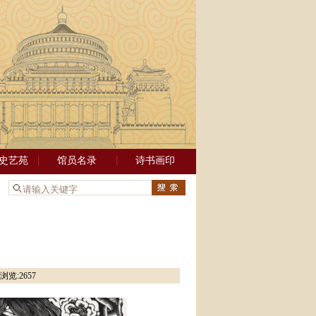
史艺苑
馆员名录
诗书画印
：
浏览:
2657