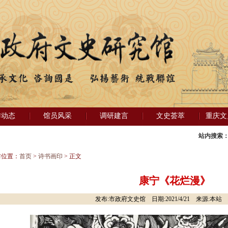
作动态
馆员风采
调研建言
文史荟萃
重庆文
站内搜索
前位置：
首页
>
诗书画印
> 正文
康宁《花烂漫》
发布:市政府文史馆 日期:2021/4/21 来源:本站 