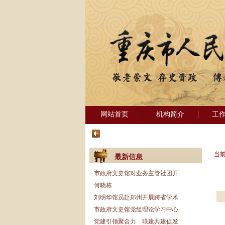
网站首页
机构简介
工
当
最新信息
市政府文史馆对业务主管社团开
何晓栋
刘明华馆员赴郑州开展跨省学术
市政府文史馆党组理论学习中心
党建引领聚合力 联建共建促发