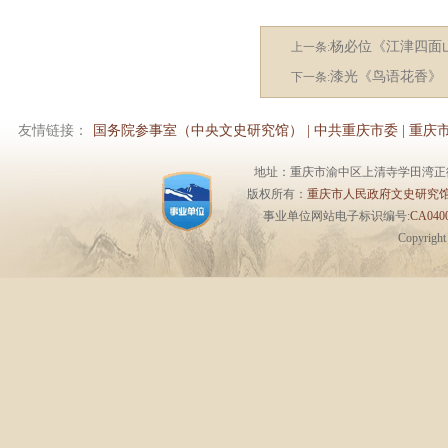
杨必位《江津四面
上一条:
漆光《鸟语花香》
下一条:
友情链接：
国务院参事室（中央文史研究馆）
|
中共重庆市委
|
重庆
地址：重庆市渝中区上清寺学田湾正街1号6楼 
版权所有：
重庆市人民政府文史研究
事业单位网站电子标识编号:
CA0400
Copyrigh