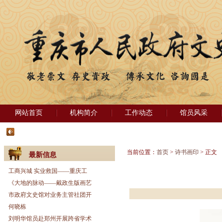
网站首页
机构简介
工作动态
馆员风采
当前位置：
首页
>
诗书画印
> 正文
最新信息
工商兴城 实业救国——重庆工
《大地的脉动——戴政生版画艺
市政府文史馆对业务主管社团开
何晓栋
刘明华馆员赴郑州开展跨省学术