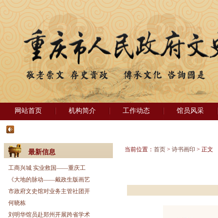
网站首页
机构简介
工作动态
馆员风采
当前位置：
首页
>
诗书画印
> 正文
最新信息
工商兴城 实业救国——重庆工
《大地的脉动——戴政生版画艺
市政府文史馆对业务主管社团开
何晓栋
刘明华馆员赴郑州开展跨省学术