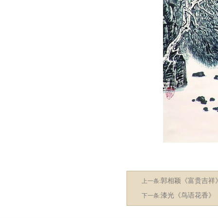
郭相颖《富贵吉祥
上一条:
漆光《鸟语花香》
下一条: