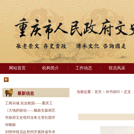
网站首页
机构简介
工作动态
馆员风采
当前位置：
首页
>
诗书画印
> 正文
最新信息
工商兴城 实业救国——重庆工
《大地的脉动——戴政生版画艺
市政府文史馆对业务主管社团开
何晓栋
刘明华馆员赴郑州开展跨省学术