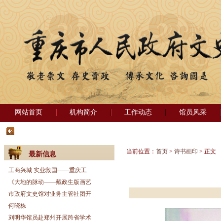
网站首页
机构简介
工作动态
馆员风采
当前位置：
首页
>
诗书画印
> 正文
最新信息
工商兴城 实业救国——重庆工
《大地的脉动——戴政生版画艺
市政府文史馆对业务主管社团开
何晓栋
刘明华馆员赴郑州开展跨省学术