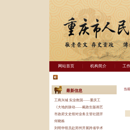
网站首页
机构简介
工
当
最新信息
工商兴城 实业救国——重庆工
《大地的脉动——戴政生版画艺
市政府文史馆对业务主管社团开
何晓栋
刘明华馆员赴郑州开展跨省学术