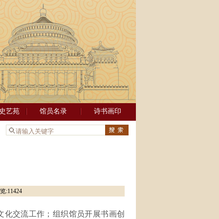
史艺苑
馆员名录
诗书画印
：
览:
11424
文化交流工作；组织馆员开展书画创