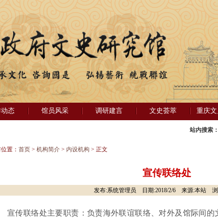
作动态
馆员风采
调研建言
文史荟萃
重庆文
站内搜索
前位置：
首页
>
机构简介
>
内设机构
> 正文
宣传联络处
发布:系统管理员 日期:2018/2/6 来源:本站 浏
宣传联络处主要职责：负责海外联谊联络、对外及馆际间的