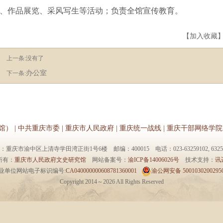
、作品展览、采风写生等活动；负责全馆宣传教育。
【
加入收藏
上一条:没有了
办公室
下一条:
馆）
|
中共重庆市委
|
重庆市人民政府
|
重庆统一战线
|
重庆干部网络学院
：重庆市渝中区上清寺学田湾正街1号6楼 邮编：400015 电话：023-63259102, 63259
所有：
重庆市人民政府文史研究馆
网站备案号：
渝ICP备14006026号
技术支持：
讯
业单位网站电子标识编号:
CA040000000608781360001
渝公网安备 5001030200295
Copyright 2014～
2026 All Rights Reserved