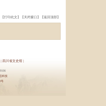
】【
打印此文
】【
关闭窗口
】【
返回顶部
】
|
四川省文史馆
|
106
迈科技
0号