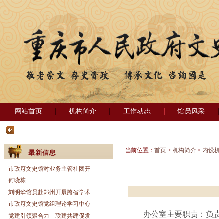
网站首页
机构简介
工作动态
馆员风采
当前位置：
首页
>
机构简介
>
内设
最新信息
市政府文史馆对业务主管社团开
何晓栋
刘明华馆员赴郑州开展跨省学术
市政府文史馆党组理论学习中心
办公室主要职责：负
党建引领聚合力 联建共建促发