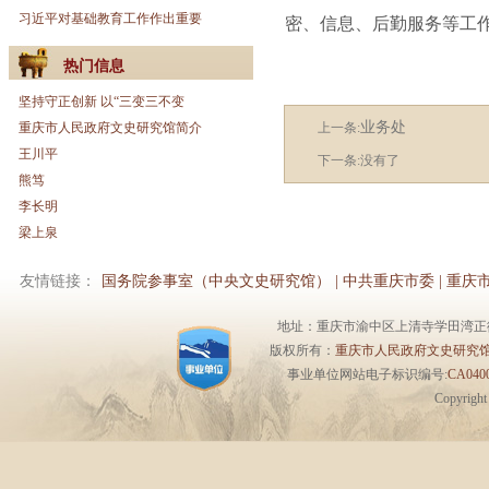
习近平对基础教育工作作出重要
密、信息、后勤服务等工
热门信息
坚持守正创新 以“三变三不变
业务处
重庆市人民政府文史研究馆简介
上一条:
王川平
下一条:没有了
熊笃
李长明
梁上泉
友情链接：
国务院参事室（中央文史研究馆）
|
中共重庆市委
|
重庆
地址：重庆市渝中区上清寺学田湾正街1号6楼 
版权所有：
重庆市人民政府文史研究
事业单位网站电子标识编号:
CA0400
Copyrigh