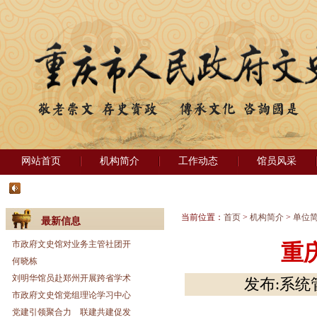
网站首页
机构简介
工作动态
馆员风采
当前位置：
首页
>
机构简介
>
单位
最新信息
市政府文史馆对业务主管社团开
重
何晓栋
刘明华馆员赴郑州开展跨省学术
发布:系统管
市政府文史馆党组理论学习中心
党建引领聚合力 联建共建促发