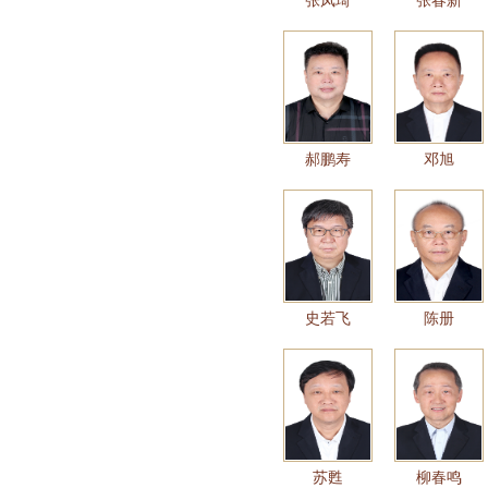
张凤琦
张春新
郝鹏寿
邓旭
史若飞
陈册
苏甦
柳春鸣