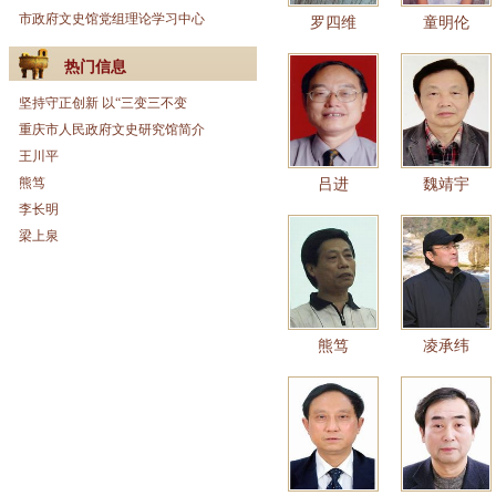
市政府文史馆党组理论学习中心
罗四维
童明伦
热门信息
坚持守正创新 以“三变三不变
重庆市人民政府文史研究馆简介
王川平
熊笃
吕进
魏靖宇
李长明
梁上泉
熊笃
凌承纬