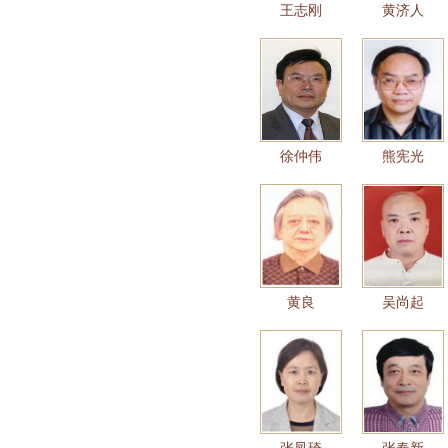
王志刚
黄济人
徐仲伟
熊宪光
黄良
吴尚起