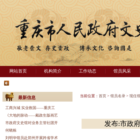
网站首页
机构简介
工作动态
馆员风采
当前位置：
首页
>
馆员名录
>
现任
最新信息
工商兴城 实业救国——重庆工
《大地的脉动——戴政生版画艺
发布:市政府
市政府文史馆对业务主管社团开
何晓栋
刘明华馆员赴郑州开展跨省学术