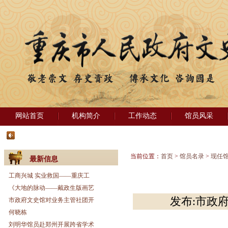
网站首页
机构简介
工作动态
馆员风采
当前位置：
首页
>
馆员名录
>
现任
最新信息
工商兴城 实业救国——重庆工
《大地的脉动——戴政生版画艺
发布:市政府
市政府文史馆对业务主管社团开
何晓栋
刘明华馆员赴郑州开展跨省学术