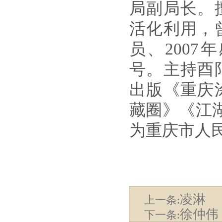
局副局长。
活化利用，
员、
2007
年
号。主持酉
出版《重庆
藏圈》《江
为重庆市人
凌淋
上一条:
徐仲伟
下一条: