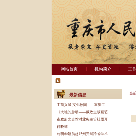
网站首页
机构简介
工
当
最新信息
工商兴城 实业救国——重庆工
《大地的脉动——戴政生版画艺
市政府文史馆对业务主管社团开
何晓栋
刘明华馆员赴郑州开展跨省学术