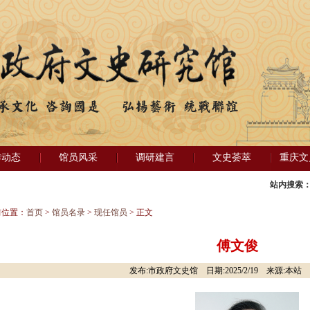
作动态
馆员风采
调研建言
文史荟萃
重庆文
站内搜索
前位置：
首页
>
馆员名录
>
现任馆员
> 正文
傅文俊
发布:市政府文史馆 日期:2025/2/19 来源:本站 