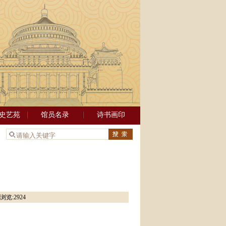
史艺苑
馆员名录
诗书画印
：
浏览:
2924