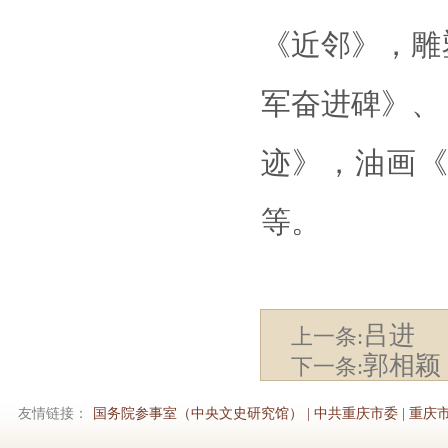
《近邻》，雕
军奋进碑》、
迹》，油画
等。
吕进
上一条:
郭相颖
下一条:
友情链接：
国务院参事室（中央文史研究馆）
|
中共重庆市委
|
重庆