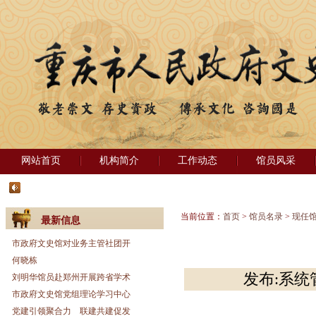
网站首页
机构简介
工作动态
馆员风采
当前位置：
首页
>
馆员名录
>
现任
最新信息
市政府文史馆对业务主管社团开
何晓栋
发布:系统管
刘明华馆员赴郑州开展跨省学术
市政府文史馆党组理论学习中心
党建引领聚合力 联建共建促发