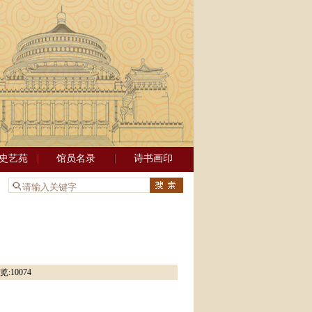
史艺苑
馆员名录
诗书画印
：
览:
10074