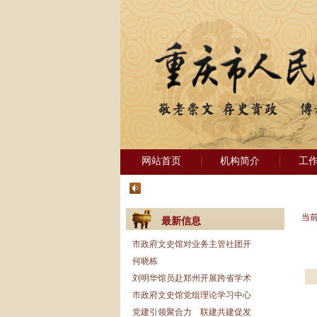
网站首页
机构简介
工
当
最新信息
市政府文史馆对业务主管社团开
何晓栋
刘明华馆员赴郑州开展跨省学术
市政府文史馆党组理论学习中心
党建引领聚合力 联建共建促发