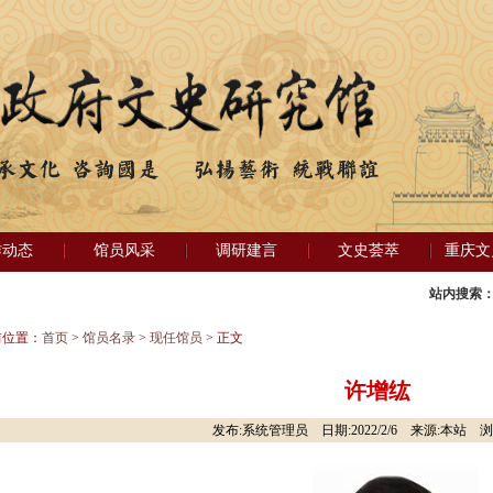
作动态
馆员风采
调研建言
文史荟萃
重庆文
站内搜索
前位置：
首页
>
馆员名录
>
现任馆员
> 正文
许增纮
发布:系统管理员 日期:2022/2/6 来源:本站 浏