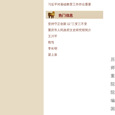
习近平对基础教育工作作出重要
热门信息
坚持守正创新 以“三变三不变
重庆市人民政府文史研究馆简介
王川平
熊笃
李长明
梁上泉
历
师
重
院
院
编
国