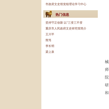
市政府文史馆党组理论学习中心
热门信息
坚持守正创新 以“三变三不变
重庆市人民政府文史研究馆简介
王川平
熊笃
李长明
梁上泉
械
师
院
研
和