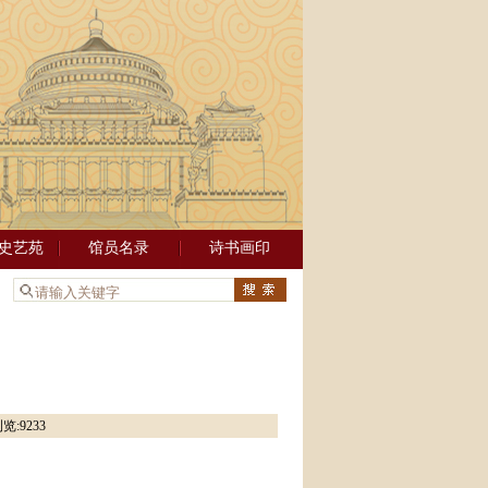
史艺苑
馆员名录
诗书画印
：
览:
9233