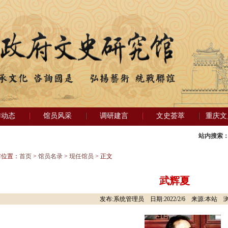
作动态
馆员风采
调研建言
文史荟萃
重庆文
站内搜索
前位置：
首页
>
馆员名录
>
现任馆员
> 正文
武辉夏
发布:系统管理员 日期:2022/2/6 来源:本站 浏