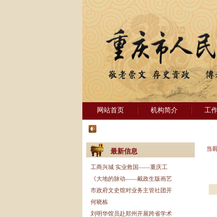
网站首页
机构简介
工
当
最新信息
工商兴城 实业救国——重庆工
《大地的脉动——戴政生版画艺
市政府文史馆对业务主管社团开
何晓栋
刘明华馆员赴郑州开展跨省学术