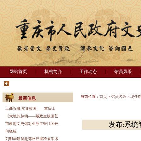
网站首页
机构简介
工作动态
馆员风采
当前位置：
首页
>
馆员名录
>
现任
最新信息
工商兴城 实业救国——重庆工
《大地的脉动——戴政生版画艺
发布:系统管
市政府文史馆对业务主管社团开
何晓栋
刘明华馆员赴郑州开展跨省学术