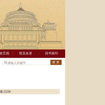
史艺苑
馆员名录
诗书画印
：
览:
12230