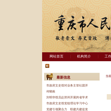
网站首页
机构简介
工
当
最新信息
市政府文史馆对业务主管社团开
何晓栋
刘明华馆员赴郑州开展跨省学术
市政府文史馆党组理论学习中心
党建引领聚合力 联建共建促发