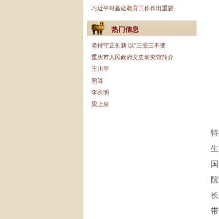
习近平对基础教育工作作出重要
热门信息
坚持守正创新 以“三变三不变
重庆市人民政府文史研究馆简介
王川平
熊笃
李长明
梁上泉
特
生
国
院
长
带