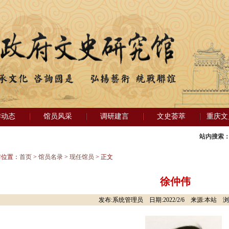
作动态
馆员风采
调研建言
文史荟萃
重庆文
站内搜索
前位置：
首页
>
馆员名录
>
现任馆员
> 正文
徐仲伟
发布:系统管理员 日期:2022/2/6 来源:本站 浏