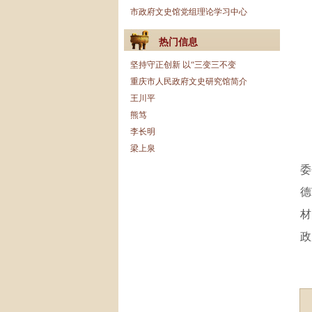
市政府文史馆党组理论学习中心
热门信息
坚持守正创新 以“三变三不变
重庆市人民政府文史研究馆简介
王川平
熊笃
李长明
梁上泉
委
德
材
政