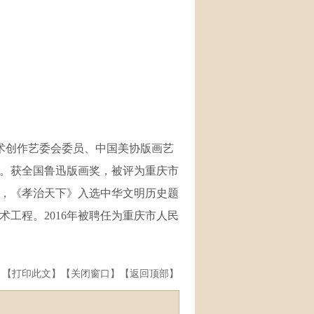
术创作艺委会委员、中国美协版画艺
。获全国鲁迅版画奖
，被评为重庆市
，
《孝治天下》入选中华文明历史题
术工程。
2016
年被聘任为重庆市人民
】【
打印此文
】【
关闭窗口
】【
返回顶部
】