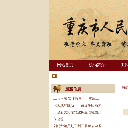
网站首页
机构简介
工
当
最新信息
工商兴城 实业救国——重庆工
《大地的脉动——戴政生版画艺
市政府文史馆对业务主管社团开
何晓栋
刘明华馆员赴郑州开展跨省学术