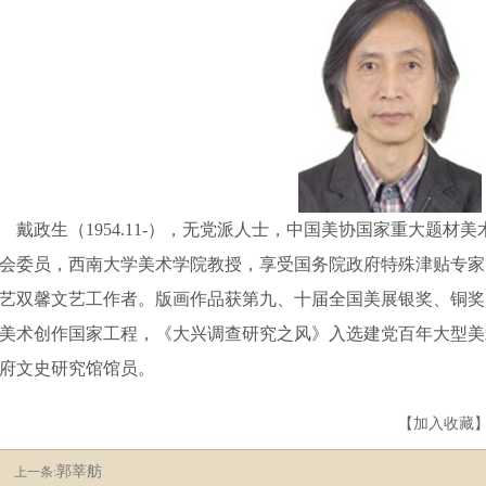
戴政生（1954.11-）
，
无党派人士，中国美协国家重大题材美
会委员
，
西南大学美术学院教授
，
享受国务院政府特殊津贴专家
艺双馨文艺工作者。版画作品获
第九、十届全国美展银奖、铜奖
美术创作国家工程，《大兴调查研究之风》入选建党百年大型美
府文史研究馆馆员。
【
加入收藏
郭莘舫
上一条: