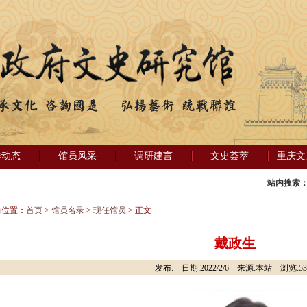
作动态
馆员风采
调研建言
文史荟萃
重庆文
站内搜索
前位置：
首页
>
馆员名录
>
现任馆员
> 正文
戴政生
发布: 日期:2022/2/6 来源:本站 浏览:
53