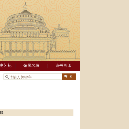
史艺苑
馆员名录
诗书画印
：
81