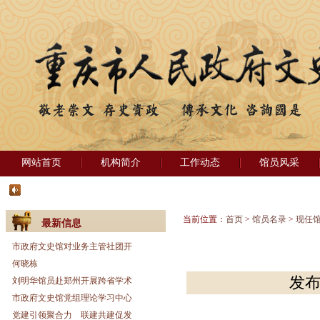
网站首页
机构简介
工作动态
馆员风采
当前位置：
首页
>
馆员名录
>
现任
最新信息
市政府文史馆对业务主管社团开
何晓栋
发布
刘明华馆员赴郑州开展跨省学术
市政府文史馆党组理论学习中心
党建引领聚合力 联建共建促发