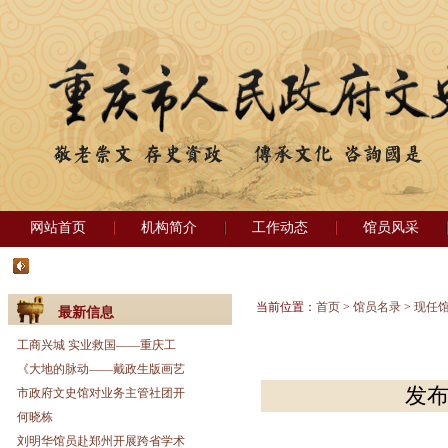
网站首页
机构简介
工作动态
馆员风采
当前位置：
首页
>
馆员名录
>
现任
最新信息
工商兴城 实业救国——重庆工
《大地的脉动——戴政生版画艺
发布
市政府文史馆对业务主管社团开
何晓栋
刘明华馆员赴郑州开展跨省学术