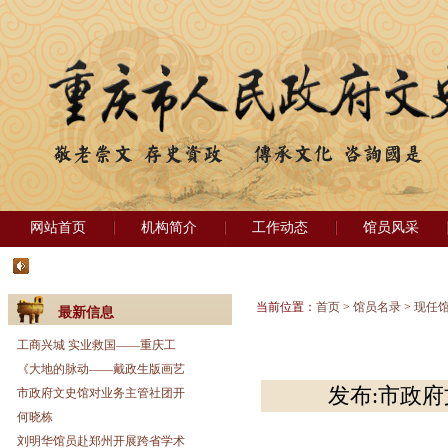
网站首页
机构简介
工作动态
馆员风采
当前位置：
首页
>
馆员名录
>
现任
最新信息
工商兴城 实业救国——重庆工
《大地的脉动——戴政生版画艺
发布:市政府文
市政府文史馆对业务主管社团开
何晓栋
刘明华馆员赴郑州开展跨省学术