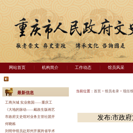
网站首页
机构简介
工作动态
馆员风采
当前位置：
首页
>
馆员名录
>
现任
最新信息
工商兴城 实业救国——重庆工
《大地的脉动——戴政生版画艺
发布:市政府文
市政府文史馆对业务主管社团开
何晓栋
刘明华馆员赴郑州开展跨省学术