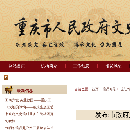
网站首页
机构简介
工作动态
馆员风采
当前位置：
首页
>
馆员名录
>
现任
最新信息
工商兴城 实业救国——重庆工
《大地的脉动——戴政生版画艺
发布:市政府文
市政府文史馆对业务主管社团开
何晓栋
刘明华馆员赴郑州开展跨省学术