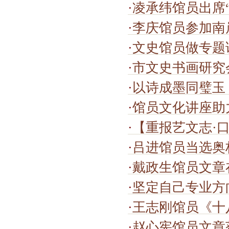
·
凌承纬馆员出席“抗
·
李庆馆员参加南岸
·
文史馆员做专题
·
市文史书画研究
·
以诗成墨同璧玉
·
馆员文化讲座助
·
【重报艺文志·口
·
吕进馆员当选奥
·
戴政生馆员文章
·
坚定自己专业方向 心里永
·
王志刚馆员《十八
·
赵心宪馆员文章获