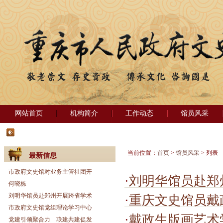
网站首页
机构简介
工作动态
馆员风采
当前位置：
首页
>
馆员风采
> 列表
最新信息
市政府文史馆对业务主管社团开
·
刘明华馆员赴郑
何晓栋
刘明华馆员赴郑州开展跨省学术
·
重庆文史馆员戴
市政府文史馆党组理论学习中心
·
戴政生版画艺术学术座谈
党建引领聚合力 联建共建促发