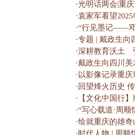
·
光明话两会|重庆市政府
·
袁家军看望2025年度
·
“行见墨记——
·
专题 | 戴政生
·
深耕教育沃土 
·
戴政生向四川美
·
以影像记录重庆城市
·
回望烽火历史 传承
·
【文化中国行】
·
“写心载道·周
·
绘就重庆的雄奇
·
时代人物 | 周