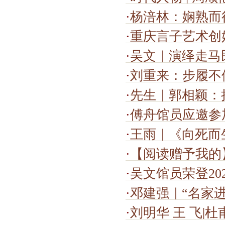
·
杨涪林：娴熟而
·
重庆言子艺术创始
·
吴文｜演绎走马
·
刘重来：步履不
·
先生｜郭相颖：
·
傅舟馆员应邀参加“继
·
王雨｜《向死而
·
【阅读赠予我的
·
吴文馆员荣登20
·
邓建强｜“名家进渝北系
·
刘明华 王 飞|杜甫研