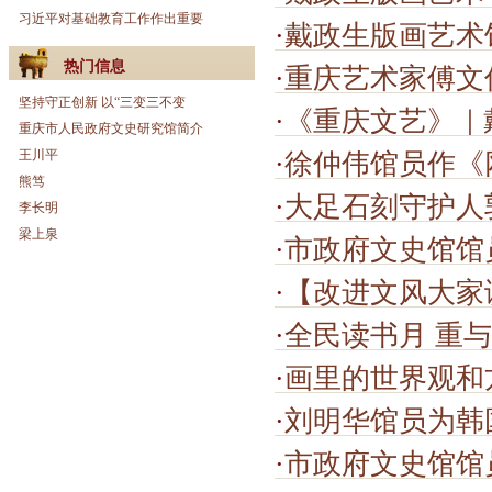
习近平对基础教育工作作出重要
·
戴政生版画艺术
热门信息
·
重庆艺术家傅文
坚持守正创新 以“三变三不变
·
《重庆文艺》｜
重庆市人民政府文史研究馆简介
王川平
·
徐仲伟馆员作《网
熊笃
·
大足石刻守护人
李长明
梁上泉
·
市政府文史馆馆
·
【改进文风大家谈
·
全民读书月 重
·
画里的世界观和
·
刘明华馆员为韩
·
市政府文史馆馆