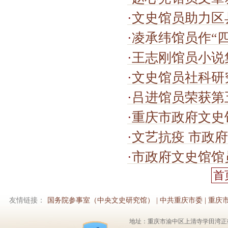
·
文史馆员助力区
·
凌承纬馆员作“四
·
王志刚馆员小说
·
文史馆员社科研
·
吕进馆员荣获第
·
重庆市政府文史馆
·
文艺抗疫 市政
·
市政府文史馆馆
首
友情链接：
国务院参事室（中央文史研究馆）
|
中共重庆市委
|
重庆
地址：重庆市渝中区上清寺学田湾正街1号6楼 