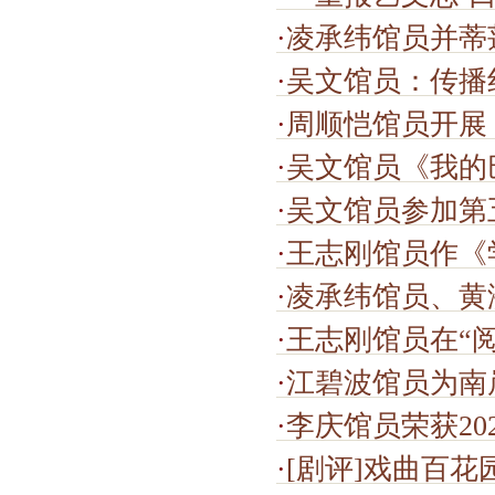
·
凌承纬馆员并蒂
·
吴文馆员：传播
·
周顺恺馆员开展《中国民
·
吴文馆员《我的巴
·
吴文馆员参加第五届“走马杯”讲好
·
王志刚馆员作《学
·
凌承纬馆员、黄济
·
王志刚馆员在“阅读
·
江碧波馆员为南
·
李庆馆员荣获2023
·
[剧评]戏曲百花园添