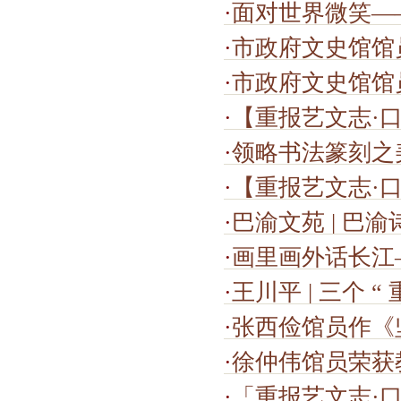
·
面对世界微笑—
·
市政府文史馆馆
·
市政府文史馆馆
·
【重报艺文志·
·
领略书法篆刻之
·
【重报艺文志·
·
巴渝文苑 | 巴渝诗
·
画里画外话长江——
·
王川平 | 三个 “ 
·
张西俭馆员作《
·
徐仲伟馆员荣获教
·
「重报艺文志·口