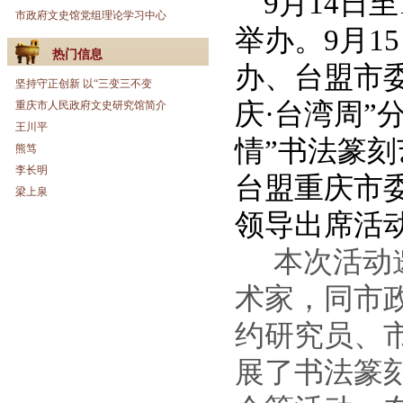
9
月
14
日至
市政府文史馆党组理论学习中心
举办。
9
月
15
热门信息
办、台盟市
坚持守正创新 以“三变三不变
庆·台湾周”
重庆市人民政府文史研究馆简介
王川平
情”书法篆
熊笃
李长明
台盟重庆市
梁上泉
领导出席活
本次活动
术家，同市
约研究员、
展了书法篆