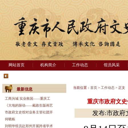
网站首页
机构简介
工作动态
馆员风采
当前位置：
首页
>
工作动态
> 正文
最新信息
工商兴城 实业救国——重庆工
重庆市政府文史
《大地的脉动——戴政生版画艺
发布:市政府文
市政府文史馆对业务主管社团开
何晓栋
刘明华馆员赴郑州开展跨省学术