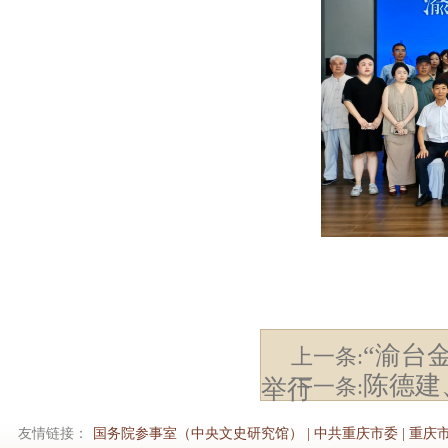
“渝台
上一条:
陈德建
下一条:
举行
友情链接：
国务院参事室（中央文史研究馆）
|
中共重庆市委
|
重庆