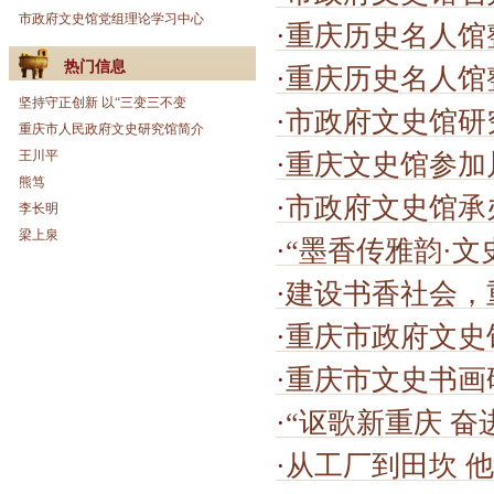
市政府文史馆党组理论学习中心
·
重庆历史名人馆
热门信息
·
重庆历史名人馆
坚持守正创新 以“三变三不变
·
市政府文史馆研究成果
重庆市人民政府文史研究馆简介
王川平
·
重庆文史馆参加
熊笃
·
市政府文史馆承办“巴渝翰墨颂
李长明
梁上泉
·
“墨香传雅韵·文史润芳华——
·
建设书香社会，重
·
重庆市政府文史
·
重庆市文史书画
·
“讴歌新重庆 奋
·
从工厂到田坎 他