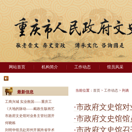
网站首页
机构简介
工作动态
馆员风采
当前位置：
首页
>
工作动态
> 列表
最新信息
工商兴城 实业救国——重庆工
·
市政府文史馆对
《大地的脉动——戴政生版画艺
市政府文史馆对业务主管社团开
·
市政府文史馆馆员徐
何晓栋
·
市政府文史馆召
刘明华馆员赴郑州开展跨省学术