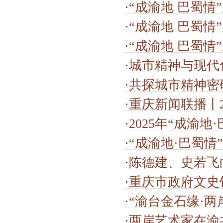
·
“成渝地 巴蜀情”系列文
·
“成渝地 巴蜀情
·
“成渝地 巴蜀情
·
城市精神与现代
·
共探城市精神密码
·
重庆新闻联播丨20
·
2025年“成渝
·
“成渝地·巴蜀情
·
陈德建、史若飞
·
重庆市政府文史馆主办
·
“渝台金石缘·
·
两岸艺术家在渝