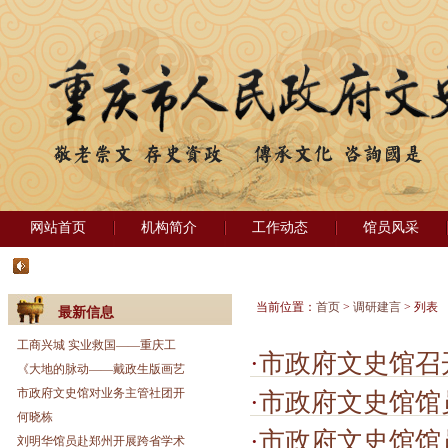
网站首页
机构简介
工作动态
馆员风采
当前位置：
首页
>
调研建言
> 列表
最新信息
工商兴城 实业救国——重庆工
·
市政府文史馆召
《大地的脉动——戴政生版画艺
市政府文史馆对业务主管社团开
·
市政府文史馆馆员调研
何晓栋
·
市政府文史馆馆员
刘明华馆员赴郑州开展跨省学术