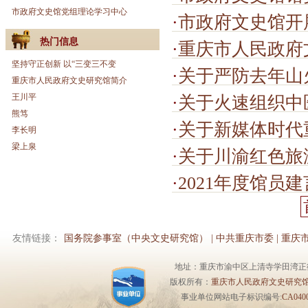
市政府文史馆党组理论学习中心
·
市政府文史馆开
热门信息
·
重庆市人民政府
坚持守正创新 以“三变三不变
·
关于严防去年山
重庆市人民政府文史研究馆简介
王川平
·
关于火速组织中医
熊笃
·
关于新媒体时代
李长明
梁上泉
·
关于川渝红色旅
·
2021年度馆员
友情链接：
国务院参事室（中央文史研究馆）
|
中共重庆市委
|
重庆
地址：重庆市渝中区上清寺学田湾正街1号6楼 
版权所有：
重庆市人民政府文史研究
事业单位网站电子标识编号:
CA0400