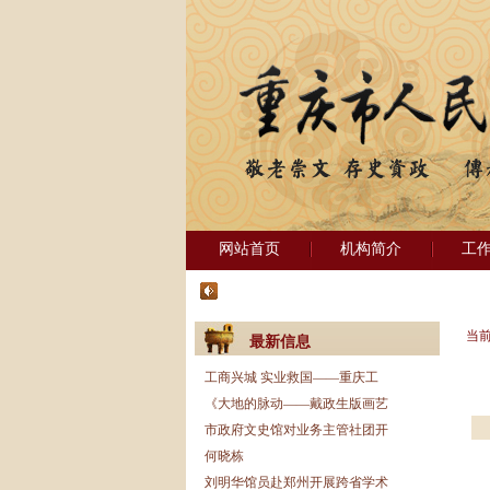
网站首页
机构简介
工
当
最新信息
工商兴城 实业救国——重庆工
《大地的脉动——戴政生版画艺
市政府文史馆对业务主管社团开
何晓栋
刘明华馆员赴郑州开展跨省学术