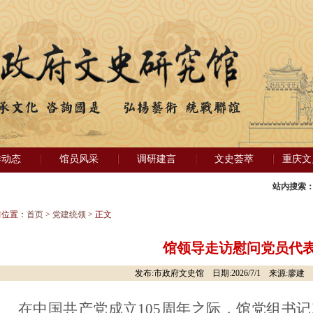
作动态
馆员风采
调研建言
文史荟萃
重庆文
站内搜索
前位置：
首页
>
党建统领
> 正文
馆领导走访慰问党员代
发布:市政府文史馆 日期:2026/7/1 来源:廖建 
在中国共产党成立
105
周年之际，馆党组书记