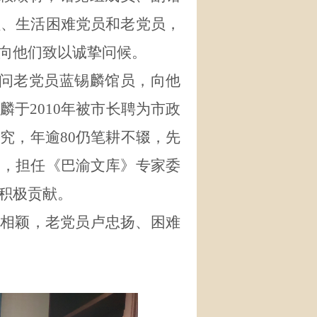
员、生活困难党员和老党员，
向他们致以诚挚问候。
问老党员蓝锡麟馆员，向他
麟于
2010
年被市长聘为市政
研究，年逾
80
仍笔耕不辍，先
述，担任《巴渝文库》专家委
积极贡献
。
郭相颖，老党员卢忠扬、困难