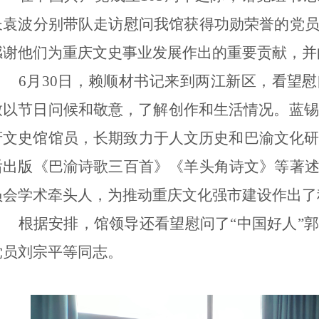
长袁波分别带队走访慰问我馆获得功勋荣誉的党
感谢他们为重庆文史事业发展作出的重要贡献，并
6
月
30
日，赖顺材书记来到两江新区，看望慰
致以节日问候和敬意，了解创作和生活情况。蓝锡
府文史馆馆员，长期致力于人文历史和巴渝文化
后出版
《巴渝诗歌三百首》《羊头角诗文》等著
员会学术牵头人，为推动重庆文化强市建设作出了
根据安排，馆领导还看望慰问了“中国好人”
党员刘宗平等同志。