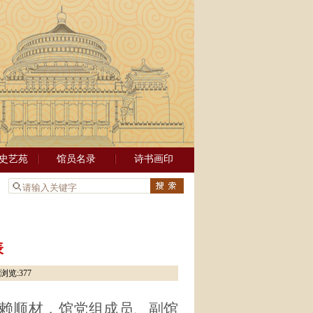
史艺苑
馆员名录
诗书画印
：
表
浏览:
377
赖顺材，馆党组成员、副馆