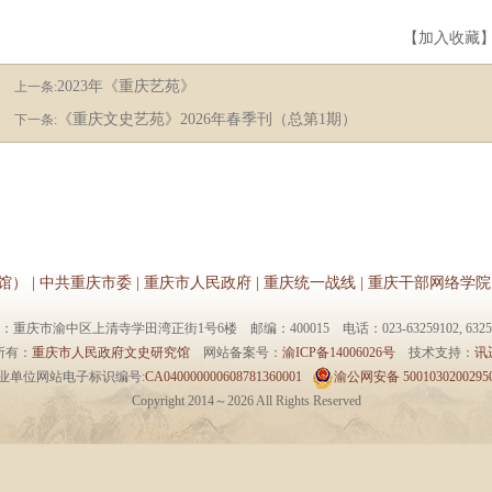
【
加入收藏
2023年《重庆艺苑》
上一条:
《重庆文史艺苑》2026年春季刊（总第1期）
下一条:
馆）
|
中共重庆市委
|
重庆市人民政府
|
重庆统一战线
|
重庆干部网络学院
：重庆市渝中区上清寺学田湾正街1号6楼 邮编：400015 电话：023-63259102, 63259
所有：
重庆市人民政府文史研究馆
网站备案号：
渝ICP备14006026号
技术支持：
讯
业单位网站电子标识编号:
CA040000000608781360001
渝公网安备 5001030200295
Copyright 2014～
2026 All Rights Reserved