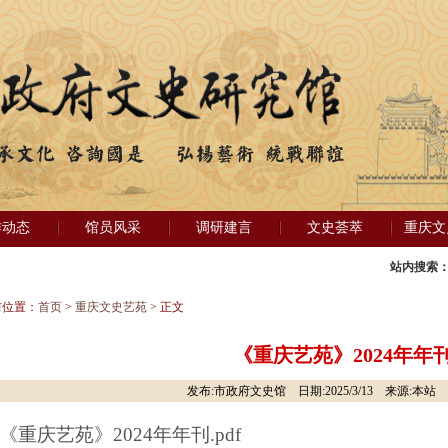
作动态
馆员风采
调研建言
文史荟萃
重庆文
站内搜索
前位置：
首页
>
重庆文史艺苑
> 正文
《重庆艺苑》2024年年
发布:市政府文史馆 日期:2025/3/13 来源:本站 
《重庆艺苑》2024年年刊.pdf