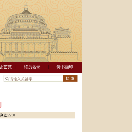
史艺苑
馆员名录
诗书画印
：
刊
浏览:
2230