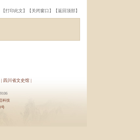
】【
打印此文
】【
关闭窗口
】【
返回顶部
】
|
四川省文史馆
|
106
迈科技
0号