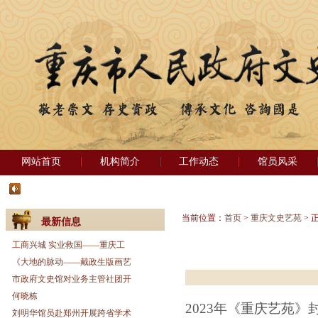
网站首页
机构简介
工作动态
馆员风采
当前位置：
首页
>
重庆文史艺苑
> 
最新信息
工商兴城 实业救国——重庆工
《大地的脉动——戴政生版画艺
市政府文史馆对业务主管社团开
何晓栋
2023年《重庆艺苑》封面
刘明华馆员赴郑州开展跨省学术