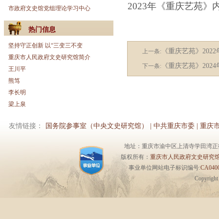
2023年《重庆艺苑》内页
市政府文史馆党组理论学习中心
热门信息
坚持守正创新 以“三变三不变
《重庆艺苑》202
上一条:
重庆市人民政府文史研究馆简介
《重庆艺苑》202
下一条:
王川平
熊笃
李长明
梁上泉
友情链接：
国务院参事室（中央文史研究馆）
|
中共重庆市委
|
重庆
地址：重庆市渝中区上清寺学田湾正街1号6楼 
版权所有：
重庆市人民政府文史研究
事业单位网站电子标识编号:
CA0400
Copyrigh